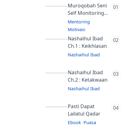
Muroqobah Seni
Self Monitoring
Ala Nubuwah
Mentoring
(Serial 3)
Motivasi
Nashaihul Ibad
Ch.1 : Keikhlasan
Nashaihul Ibad
tes
Nashaihul Ibad
Ch.2 : Ketakwaan
Nashaihul Ibad
tes
Pasti Dapat
Lailatul Qadar
Ebook
Puasa
Login dummy=