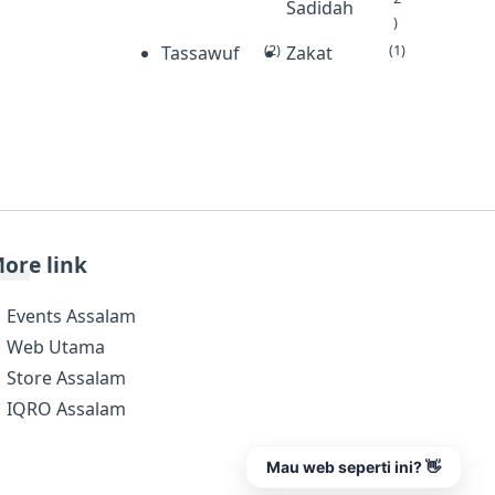
Sadidah
)
(2)
(1)
Tassawuf
Zakat
ore link
Events Assalam
Web Utama
Store Assalam
IQRO Assalam