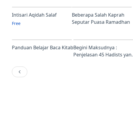
Cara Berwudu
Salam
Intisari Aqidah Salaf
Beberapa Salah Kaprah
Seputar Puasa Ramadhan
Free
Panduan Belajar Baca Kitab
Begini Maksudnya :
Penjelasan 45 Hadists yan
Banyak disalah-pahami