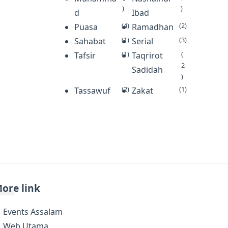
)
)
tenta…
d
Ibad
(4)
(2)
Puasa
Ramadhan
(1)
(3)
Sahabat
Serial
(1)
(
Tafsir
Taqrirot
2
Sadidah
)
(2)
(1)
Tassawuf
Zakat
ore link
Events Assalam
Web Utama