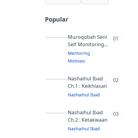
Popular
Muroqobah Seni
Self Monitoring
Ala Nubuwah
Mentoring
(Serial 3)
Motivasi
Self-monitoring
(pengawasan
Nashaihul Ibad
Ch.1 : Keikhlasan
diri) memiliki
peran penting
Nashaihul Ibad
tes
dalam mengatur
perilaku anak ke
Nashaihul Ibad
Ch.2 : Ketakwaan
arah yang lebih
Nashaihul Ibad
baik, sehingga
tes