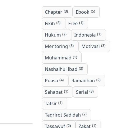
(3)
(5)
Chapter
Ebook
(3)
(1)
Fikih
Free
(2)
(1)
Hukum
Indonesia
(3)
(3)
Mentoring
Motivasi
(1)
Muhammad
(3)
Nashaihul Ibad
(4)
(2)
Puasa
Ramadhan
(1)
(3)
Sahabat
Serial
(1)
Tafsir
(2)
Taqrirot Sadidah
(2)
(1)
Tassawuf
Zakat