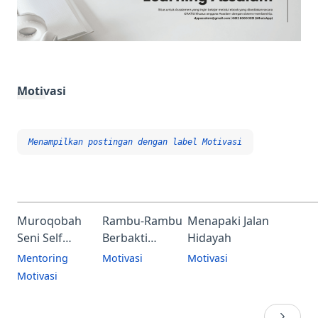
Motivasi
Menampilkan postingan dengan label
Motivasi
Muroqobah
Rambu-Rambu
Menapaki Jalan
Seni Self
Berbakti
Hidayah
Monitoring Ala
Kepada Orang
Mentoring
Motivasi
Motivasi
Nubuwah
Tua
Motivasi
Bakti Kalian
Apakah Cita-
(Serial 3)
kepada
Citamu yang
Orangtua Bakti
Paling Tinggi?