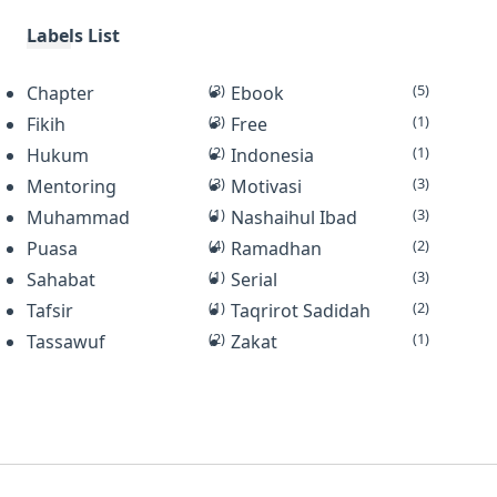
yang ditulis oleh Hanif Luthfi, Lc., MA,
seorang ustadz dan penulis asal
Labels List
Indonesia. Buku ini mengisahkan
(3)
(5)
Chapter
tenta…
Ebook
(3)
(1)
Fikih
Free
(2)
(1)
Hukum
Indonesia
(3)
(3)
Mentoring
Motivasi
(1)
(3)
Muhammad
Nashaihul Ibad
(4)
(2)
Puasa
Ramadhan
(1)
(3)
Sahabat
Serial
(1)
(2)
Tafsir
Taqrirot Sadidah
(2)
(1)
Tassawuf
Zakat