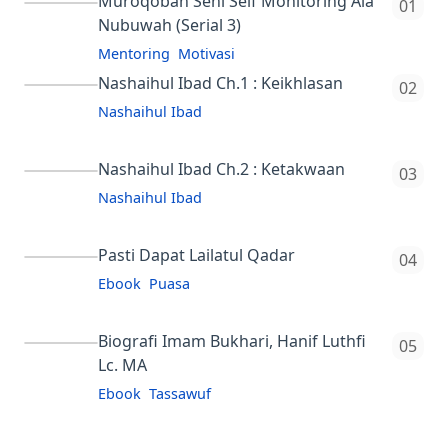
Muroqobah Seni Self Monitoring Ala
Nubuwah (Serial 3)
Mentoring
Motivasi
Nashaihul Ibad Ch.1 : Keikhlasan
Nashaihul Ibad
tes
Nashaihul Ibad Ch.2 : Ketakwaan
Nashaihul Ibad
tes
Pasti Dapat Lailatul Qadar
Ebook
Puasa
Login dummy=
member@mail.com
:123123 Deskripsi E-book "Pasti
Biografi Imam Bukhari, Hanif Luthfi
Lc. MA
Dapat Lailatul Qadar" membahas
tentang malam istimewa di bulan
Ebook
Tassawuf
Biografi Imam Bukhari adalah buku
Ramadhan, ya…