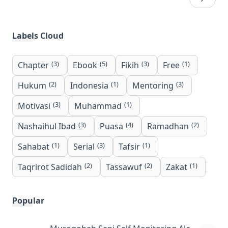
kalian kepada
Ketika ditanya
orangtua
tentang cita-
Labels Cloud
adalah hak,
cita, mungkin
kedudukan
sebagian besar
(3)
(5)
(3)
(1)
Chapter
Ebook
Fikih
Free
kalian tinggi
di antara kita
dan mulia,
menjawab
(2)
(1)
(3)
Hukum
Indonesia
Mentoring
disebutkan
dengan
(3)
(1)
Motivasi
Muhammad
dalam banyak
menyebutkan
(3)
(4)
(2)
Nashaihul Ibad
Puasa
Ramadhan
ayat dan hadits.
berbagai ci…
Akan…
(1)
(3)
(1)
Sahabat
Serial
Tafsir
(2)
(2)
(1)
Taqrirot Sadidah
Tassawuf
Zakat
Popular