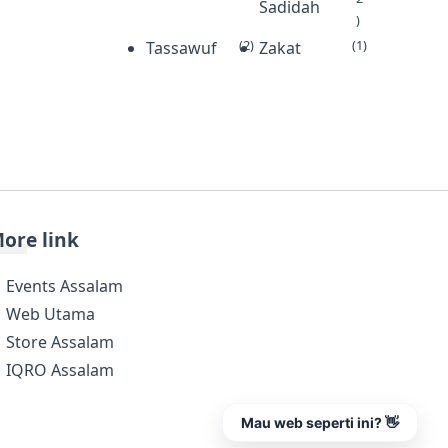
Sadidah
)
(2)
(1)
Tassawuf
Zakat
ore link
Events Assalam
Web Utama
Store Assalam
IQRO Assalam