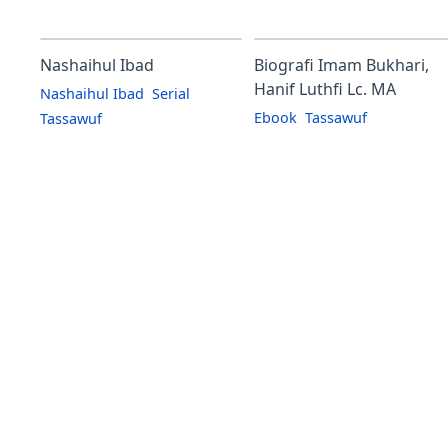
Nashaihul Ibad
Biografi Imam Bukhari,
Hanif Luthfi Lc. MA
Nashaihul Ibad
Serial
Ebook
Tassawuf
Tassawuf
Biografi Imam Bukhari
Nashaihul Ibad adalah kitab
adalah buku yang ditulis
yang ditulis oleh Syekh
oleh Hanif Luthfi, Lc., MA,
Nawawi al-Bantani, ulama
seorang ustadz dan penul
terkemuka asal Banten,
asal Indonesia. Buku ini
Indonesia. Judulnya bisa
mengisahkan tenta…
diterjemahkan menja…