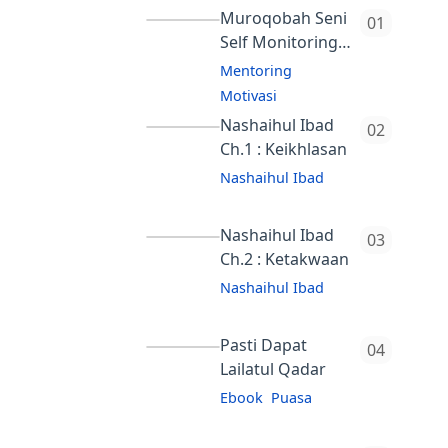
Muroqobah Seni
Self Monitoring
Ala Nubuwah
Mentoring
(Serial 3)
Motivasi
Nashaihul Ibad
Ch.1 : Keikhlasan
Nashaihul Ibad
tes
Nashaihul Ibad
Ch.2 : Ketakwaan
Nashaihul Ibad
tes
Pasti Dapat
Lailatul Qadar
Ebook
Puasa
Login dummy=